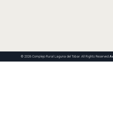
©
2026
Complejo Rural Laguna del Tobar. All Rights Reserved.
Av