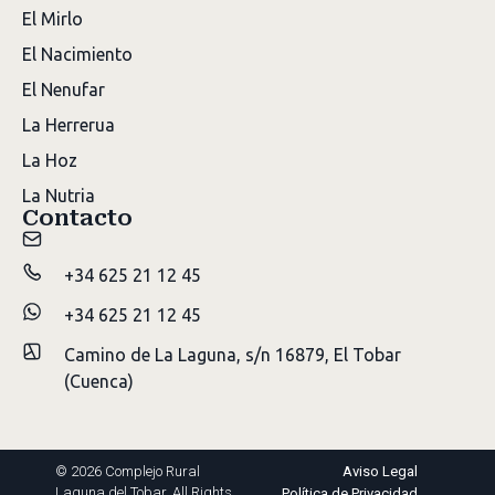
El Mirlo
El Nacimiento
El Nenufar
La Herrerua
La Hoz
La Nutria
Contacto
+34 625 21 12 45
+34 625 21 12 45
Camino de La Laguna, s/n 16879, El Tobar
(Cuenca)
©
2026
Complejo Rural
Aviso Legal
Laguna del Tobar. All Rights
Política de Privacidad