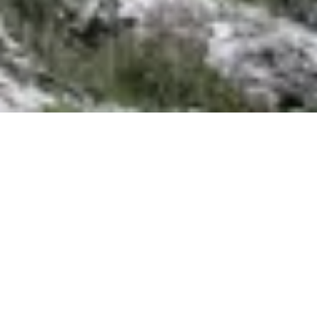
Priego Activo es una empresa local de turismo activo
que ofrece actividades de aventura y deporte en plena
naturaleza, muy cerca de la Laguna del Tobar. Sus
propuestas combinan adrenalina, paisaje y deporte para
todos los niveles, con opciones guiadas y material
incluido.
Actividades destacadas que puedes realizar con
Priego Activo:
Vías ferratas en entornos espectaculares: